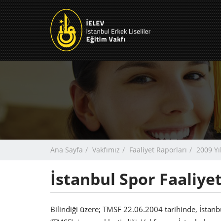
Ana Sayfa
Vakfımız
Faaliyet Raporları
2009 Yı
İstanbul Spor Faaliyet
Bilindiği üzere; TMSF 22.06.2004 tarihinde, İstanb