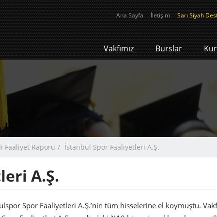
Ana Sayfa
İletişim
Sarı Siyah Des
Vakfımız
Burslar
Kur
lı Faaliyet Raporu
İstanbul Spor Faaliyetleri A.Ş.
leri A.Ş.
ulspor Spor Faaliyetleri A.Ş.’nin tüm hisselerine el koymuştu. Vak