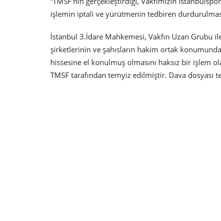
“TMSF’nin gerçekleştirdiği, Vakfımızın İstanbulspor
işlemin iptali ve yürütmenin tedbiren durdurulması
İstanbul 3.İdare Mahkemesi, Vakfın Uzan Grubu ile
şirketlerinin ve şahısların hakim ortak konumunda
hissesine el konulmuş olmasını haksız bir işlem ol
TMSF tarafından temyiz edilmiştir. Dava dosyası t