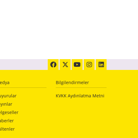
edya
Bilgilendirmeler
uyurular
KVKK Aydınlatma Metni
yınlar
lgeseller
aberler
ltenler