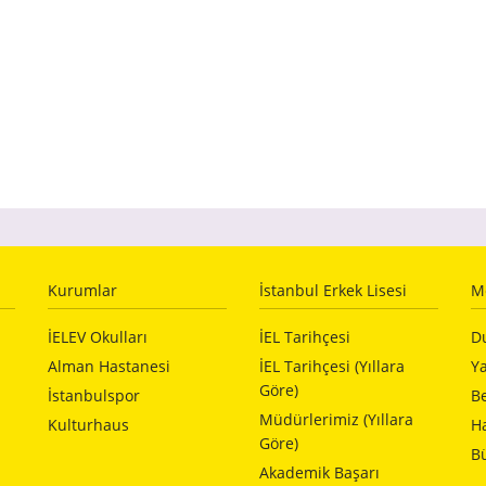
Kurumlar
İstanbul Erkek Lisesi
M
İELEV Okulları
İEL Tarihçesi
D
Alman Hastanesi
İEL Tarihçesi (Yıllara
Ya
Göre)
İstanbulspor
Be
Müdürlerimiz (Yıllara
Kulturhaus
H
Göre)
Bü
Akademik Başarı