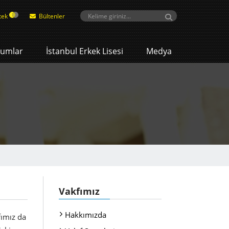
tek
Bültenler
umlar
İstanbul Erkek Lisesi
Medya
Vakfımız
Hakkımızda
fımız da