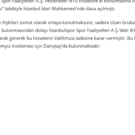
 Spor Faaliyetleri A.Ş. nezdindeki %10 hissesine el konulmasına il
” talebiyle İstanbul İdari Mahkemesi’nde dava açılmıştı.
 ilişkileri somut olarak ortaya konulmaksızın, sadece Uzan Grub
 bulunmasından dolayı İstanbulspor Spor Faaliyetleri A.Ş.’deki %
arak görerek bu hisselerin Vakfımıza iadesine karar vermiştir. Bu 
emyiz incelemesi için Danıştay’da bulunmaktadır.