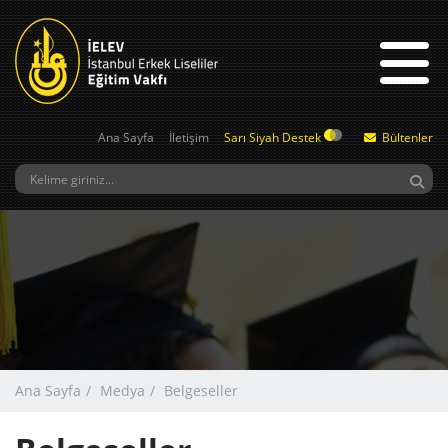
Ana Sayfa
İletişim
Sarı Siyah Destek
Bültenler
Ana Sayfa
Medya
Belgeseller