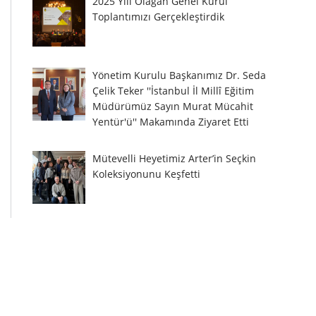
2025 Yılı Olağan Genel Kurul
Toplantımızı Gerçekleştirdik
Yönetim Kurulu Başkanımız Dr. Seda
Çelik Teker ''İstanbul İl Millî Eğitim
Müdürümüz Sayın Murat Mücahit
Yentür'ü'' Makamında Ziyaret Etti
Mütevelli Heyetimiz Arter’in Seçkin
Koleksiyonunu Keşfetti