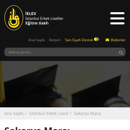
Ana Sayfa
İletişim
Sarı Siyah Destek
Bültenler
Ana Sayfa
İstanbul Erkek Lisesi
Sakarya Marşı