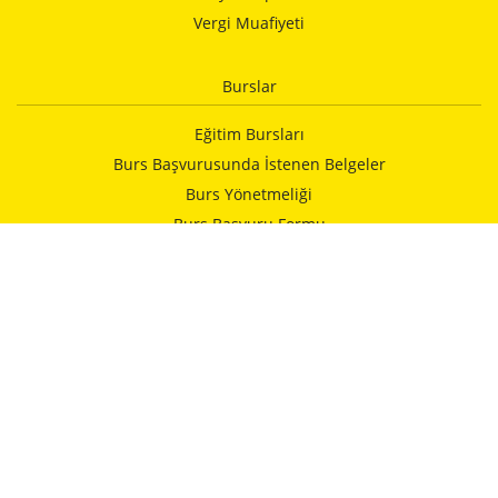
Vergi Muafiyeti
Burslar
Eğitim Bursları
Burs Başvurusunda İstenen Belgeler
Burs Yönetmeliği
Burs Başvuru Formu
Vakfımızca Yapılan Yardımlar
Kurumlar
İELEV Okulları
Alman Hastanesi
İstanbulspor
Kulturhaus