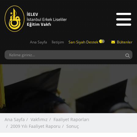
Ana Sayfa
İletişim
Sarı Siyah Destek
Bültenler
Ana Sayfa
Vakfımız
Faaliyet Raporları
2009 Yılı Faaliyet Raporu
Sonuç