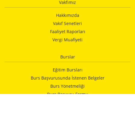
Vakfımız
Hakkımızda
Vakıf Senetleri
Faaliyet Raporları
Vergi Muafiyeti
Burslar
Eğitim Bursları
Burs Başvurusunda İstenen Belgeler
Burs Yönetmeliği
Burs Başvuru Formu
Vakfımızca Yapılan Yardımlar
Kurumlar
İELEV Okulları