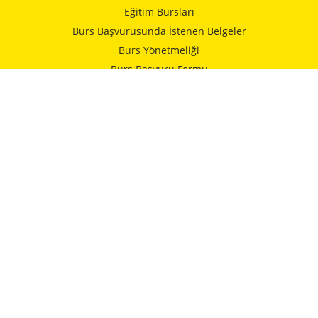
Eğitim Bursları
Burs Başvurusunda İstenen Belgeler
Burs Yönetmeliği
Burs Başvuru Formu
Vakfımızca Yapılan Yardımlar
Kurumlar
İELEV Okulları
Alman Hastanesi
İstanbulspor
Kulturhaus
İstanbul Erkek Lisesi
İEL Tarihçesi
İEL Tarihçesi (Yıllara Göre)