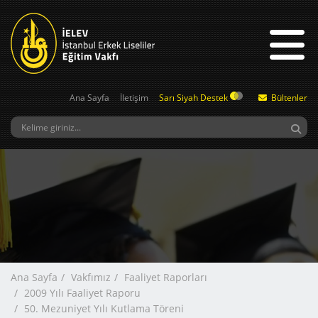
Ana Sayfa
İletişim
Sarı Siyah Destek
Bültenler
Ana Sayfa
Vakfımız
Faaliyet Raporları
2009 Yılı Faaliyet Raporu
50. Mezuniyet Yılı Kutlama Töreni