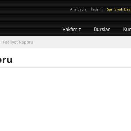
Ana Sayfa
İletişim
Sarı Siyah Des
Vakfımız
Burslar
Kur
lı Faaliyet Raporu
oru