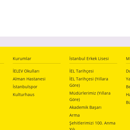
Kurumlar
İstanbul Erkek Lisesi
M
İELEV Okulları
İEL Tarihçesi
D
Alman Hastanesi
İEL Tarihçesi (Yıllara
Ya
Göre)
İstanbulspor
Be
Müdürlerimiz (Yıllara
Kulturhaus
H
Göre)
Bü
Akademik Başarı
Arma
Şehitlerimizi 100. Anma
Yılı