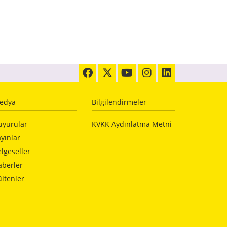
edya
Bilgilendirmeler
uyurular
KVKK Aydınlatma Metni
yınlar
lgeseller
aberler
ltenler