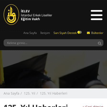
Ana Sayfa
İletişim
Sarı Siyah Destek
Bültenler
Ana Sayfa
125. Yıl
125. Yıl Haberleri
< Geri dönün