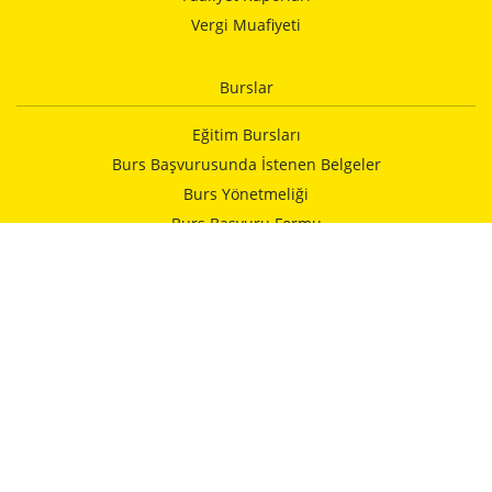
Vergi Muafiyeti
Burslar
Eğitim Bursları
Burs Başvurusunda İstenen Belgeler
Burs Yönetmeliği
Burs Başvuru Formu
Vakfımızca Yapılan Yardımlar
Kurumlar
İELEV Okulları
Alman Hastanesi
İstanbulspor
Kulturhaus