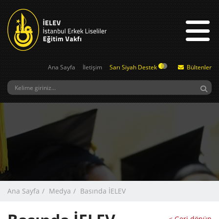
Ana Sayfa
İletişim
Sarı Siyah Destek
Bültenler
Ana Sayfa
Medya
Basında İELEV
< Geri dönün