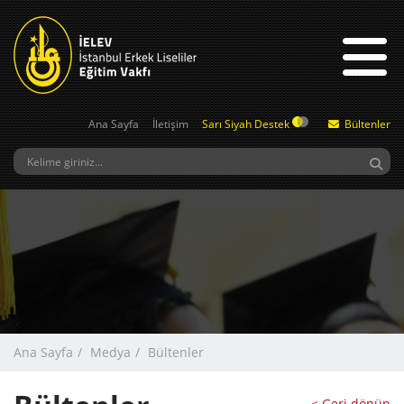
Ana Sayfa
İletişim
Sarı Siyah Destek
Bültenler
Ana Sayfa
Medya
Bültenler
< Geri dönün