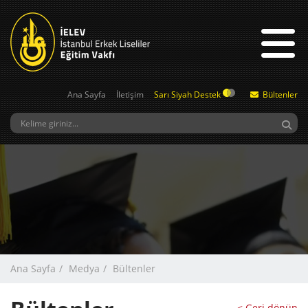
Ana Sayfa
İletişim
Sarı Siyah Destek
Bültenler
Ana Sayfa
Medya
Bültenler
< Geri dönün