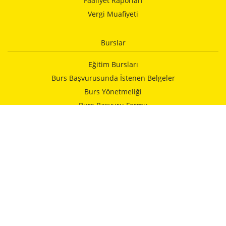
Faaliyet Raporları
Vergi Muafiyeti
Burslar
Eğitim Bursları
Burs Başvurusunda İstenen Belgeler
Burs Yönetmeliği
Burs Başvuru Formu
Vakfımızca Yapılan Yardımlar
Kurumlar
İELEV Okulları
Alman Hastanesi
İstanbulspor
Kulturhaus