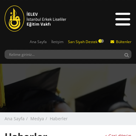
Ana Sayfa
İletişim
Sarı Siyah Destek
Bültenler
Ana Sayfa
Medya
Haberler
< Geri dönün