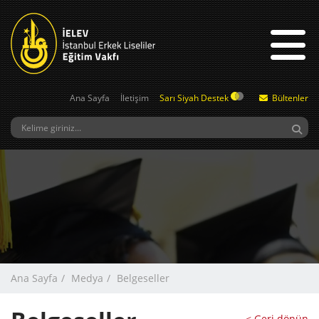
Ana Sayfa
İletişim
Sarı Siyah Destek
Bültenler
Ana Sayfa
Medya
Belgeseller
< Geri dönün